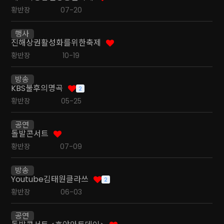
황반장
07-20
행사
진해상권활성화를위한축제
황반장
10-19
방송
KBS불후의명곡
2
황반장
05-25
공연
돌발콘서트
황반장
07-09
방송
Youtube김태원클라쓰
2
황반장
06-03
공연