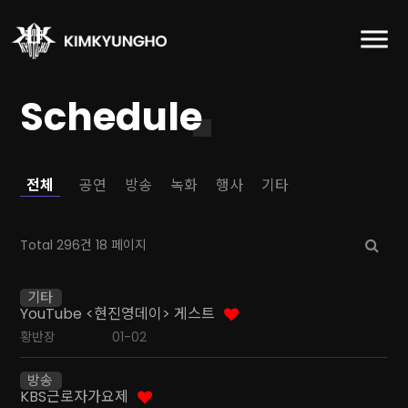
Schedule
전체
공연
방송
녹화
행사
기타
Total 296건
18 페이지
기타
YouTube <현진영데이> 게스트
황반장
01-02
방송
KBS근로자가요제