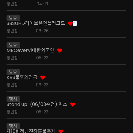
황반장
04-13
방송
SBSUHD라이브온언플러그드
1
황반장
08-26
방송
MBCevery1대한외국인
황반장
05-23
방송
KBS불후의명곡
황반장
06-23
행사
Stand up! (06/03수정) 취소
황반장
05-23
행사
제15회정남진장흥물축제