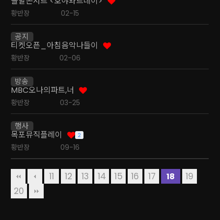
돌발콘서트 <호야와트데이>
황반장
02-15
공지
티켓오픈_아침음악나들이
황반장
02-06
방송
MBC오나의파트,너
황반장
03-25
행사
목포뮤직플레이
2
황반장
09-16
11
12
13
14
15
16
17
19
18
20