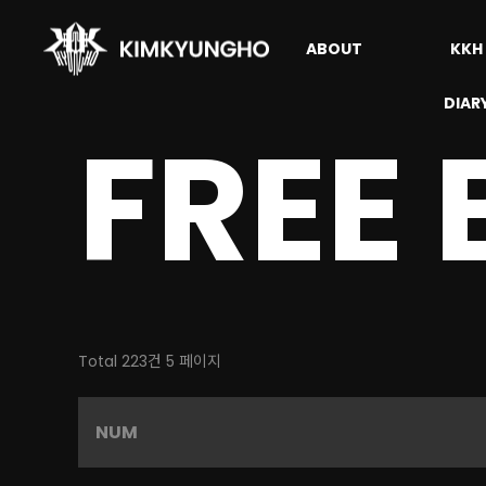
ABOUT
KKH
DIAR
FREE
Total 223건
5 페이지
NUM