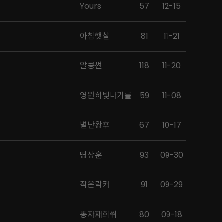
Yours
57
12-15
아침햇살
81
11-21
알콩썬
118
11-20
영원히빛나기를
59
11-08
별난왕후
67
10-17
띵상훈
93
09-30
작은락커
91
09-29
똥자재희쒸
80
09-18