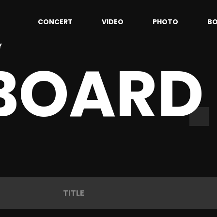
CONCERT
VIDEO
PHOTO
B
Y
 BOARD
TITLE