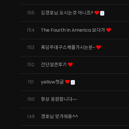
155
김경호님 오시는것 아니죠?
1
154
The Fourth in America 보다가
153
혹담주대구스캐줄가시는분~
152
간단설콘후기
151
yellow첫글
1
150
항상 응원합니다~~
149
경호님 방가워용^^