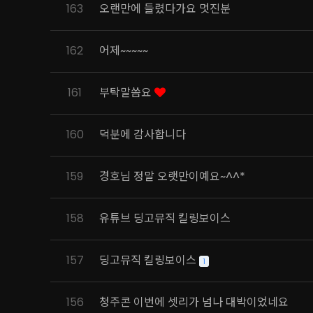
163
오랜만에 들렸다가요 멋진분
162
어제~~~~~
161
부탁말씀요
160
덕분에 감사합니다
159
경호님 정말 오랫만이예요~^^*
158
유튜브 딩고뮤직 킬링보이스
157
딩고뮤직 킬링보이스
1
156
청주콘 이번에 셋리가 넘나 대박이었네요