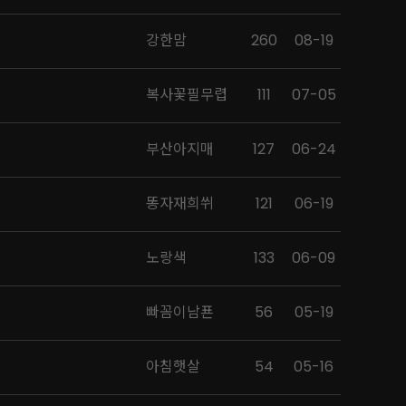
강한맘
260
08-19
복사꽃필무렵
111
07-05
부산아지매
127
06-24
똥자재희쒸
121
06-19
노랑색
133
06-09
빠꼼이남푠
56
05-19
아침햇살
54
05-16