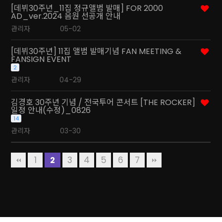
[데뷔30주년_11집 정규앨범 발매] FOR 2000
AD_ver.2024 음원 선공개 안내
관리자
05-02
[데뷔30주년] 11집 앨범 발매기념 FAN MEETING &
FANSIGN EVENT
2
관리자
04-29
김경호 30주년 기념 / 전국투어 콘서트 [THE ROCKER]
일정 안내(수정)_0826
14
관리자
03-30
1
3
4
5
6
7
2