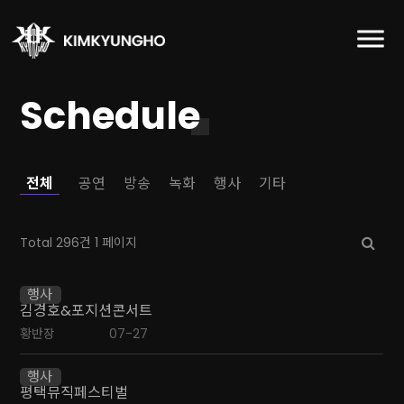
Schedule
전체
공연
방송
녹화
행사
기타
Total 296건
1 페이지
행사
김경호&포지션콘서트
황반장
07-27
행사
평택뮤직페스티벌