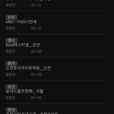
황반장
06-14
방송
MBC-FM2시만세
황반장
06-14
행사
B&B페스티벌_군산
황반장
06-05
행사
김경호의아리랑목동_인천
황반장
06-05
공연
발라드를위한時_서울
황반장
06-05
행사