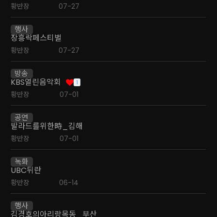
황반장
07-27
행사
장흥락페스티벌
황반장
07-27
방송
KBS열린음악회
1
황반장
07-01
공연
발라드를위한時_김해
황반장
07-01
녹화
UBC뒤란
황반장
06-14
행사
김경호의아리랑목동_부산