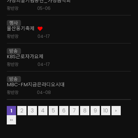
가정의달기념공연_가정음악회
황반장
05-06
행사
울산옹기축제
황반장
04-17
방송
KBS근로자가요제
황반장
04-17
방송
MBC-FM지금은라디오시대
황반장
04-08
2
3
4
5
6
7
8
9
10
1