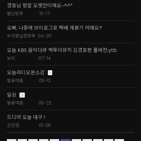
경호님 정말 오랫만이예요~^^*
별난왕후
10-17
오빠, 나중에 브이로그로 택배 개봉기 어때요?
두리뭉실한루루
04-30
오늘 KBS 음악다큐 백투더뮤직 김경호편 풀버전.ytb
늦덕
07-14
오늘라디오본소감
1
벚꽃여름
05-12
일상
2
벚꽃여름
05-22
드디어 오늘 대구 !
김진영
01-28