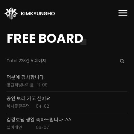
FREE BOARD
Total 223건
5 페이지
덕분에 감사합니다
영원히빛나기를
11-08
공연 보러 가고 싶어요
복사꽃필무렵
04-02
김경호님 생일 축하드립니다~^^
실버레인
06-07