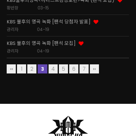
KBS불후의명곡<아티스트김경호편>녹화 (팬석 모집)
황반장
03-15
KBS 불후의 명곡 녹화 [팬석 당첨자 발표]
관리자
04-19
KBS 불후의 명곡 녹화 [팬석 모집]
관리자
04-19
1
2
4
5
6
7
3