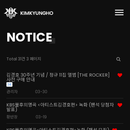
NOTICE
Total 31건
3 페이지
김경호 30주년 기념 / 정규 11집 앨범 [THE ROCKER]
사전 구매 안내
14
관리자
03-30
KBS불후의명곡 <아티스트김경호편> 녹화 (팬석 당첨자
발표)
황반장
03-19