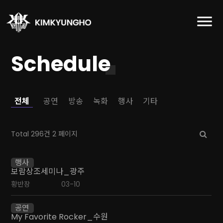
Schedule
전체
공연
방송
녹화
행사
기타
Total 296건
2 페이지
행사
보람상조세미나_광주
황반장
03-10
공연
My Favorite Rocker_수원