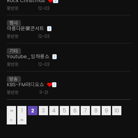
Rock Christmas
2
황반장
12-03
행사
아름다운樂콘서트
1
황반장
12-03
기타
Youtube_임하룡쇼
1
황반장
12-03
방송
KBS-FM라디오쇼
1
황반장
11-21
1
3
4
5
6
7
8
9
10
2