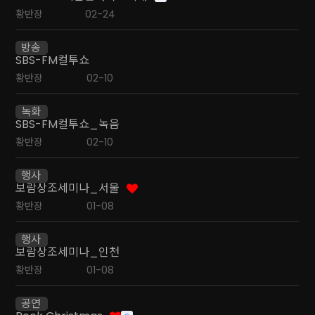
황반장
02-24
방송
SBS-FM컬투쇼
황반장
02-10
녹화
SBS-FM컬투쇼_녹음
황반장
02-10
행사
보람상조세미나_서울
황반장
01-08
행사
보람상조세미나_인천
황반장
01-08
공연