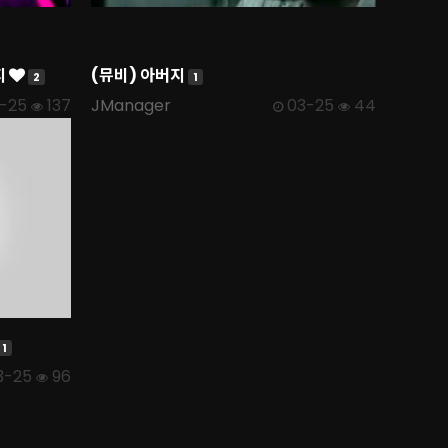
지
(뮤비) 아버지
2
1
-25
137
JManager
03-25
44
1
3-25
96