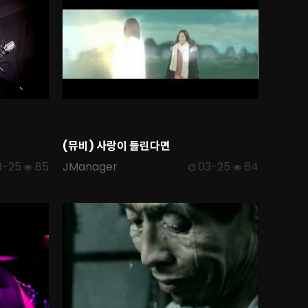
(뮤비) 사랑이 들린다면
3-25
85
JManager
03-25
64