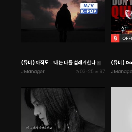
(뮤비) 아직도 그대는 나를 설레게한다
(뮤비) Don
1
JManager
03-25
97
JManage