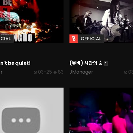
't be quiet!
(뮤비) 시간의 숲
1
r
03-25
83
JManager
0