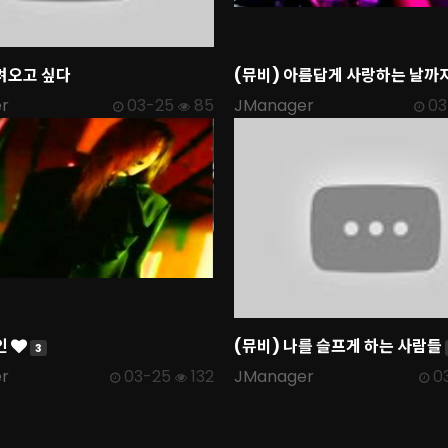
려오고 싶다
(뮤비) 아름답게 사랑하는 날까
r
03-25
85
JManager
03
인
(뮤비) 나를 슬프게 하는 사람들
3
r
03-25
132
JManager
0